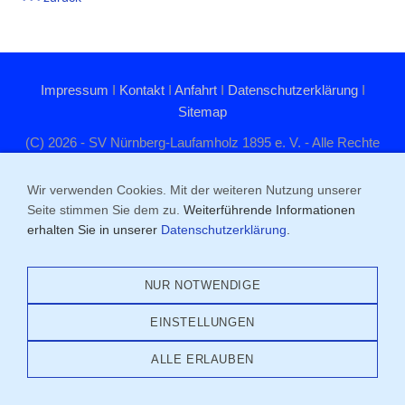
Impressum
I
Kontakt
I
Anfahrt
I
Datenschutzerklärung
I
Sitemap
(C) 2026 - SV Nürnberg-Laufamholz 1895 e. V. - Alle Rechte
vorbehalten
Wir verwenden Cookies. Mit der weiteren Nutzung unserer
Schupfer Str. 81, 90482 Nürnberg
Seite stimmen Sie dem zu.
Weiterführende Informationen
erhalten Sie in unserer
Datenschutzerklärung
.
NUR NOTWENDIGE
EINSTELLUNGEN
ALLE ERLAUBEN