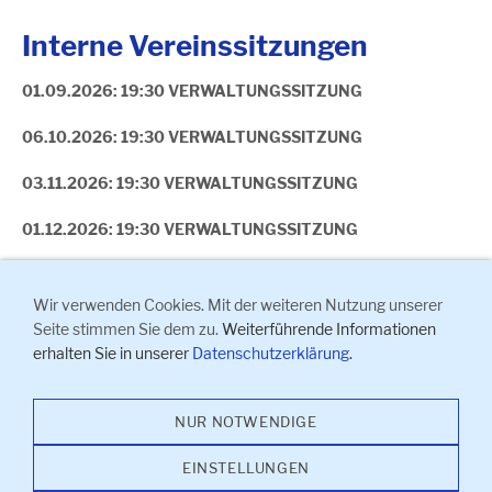
Interne Vereinssitzungen
01.09.2026: 19:30 VERWALTUNGSSITZUNG
06.10.2026: 19:30 VERWALTUNGSSITZUNG
03.11.2026: 19:30 VERWALTUNGSSITZUNG
01.12.2026: 19:30 VERWALTUNGSSITZUNG
Wir verwenden Cookies. Mit der weiteren Nutzung unserer
<<< zurück zur Startseite
Seite stimmen Sie dem zu.
Weiterführende Informationen
erhalten Sie in unserer
Datenschutzerklärung
.
Impressum
I
Kontakt
I
Anfahrt
I
Datenschutzerklärung
I
NUR NOTWENDIGE
Sitemap
EINSTELLUNGEN
(C) 2026 - SV Nürnberg-Laufamholz 1895 e. V. - Alle